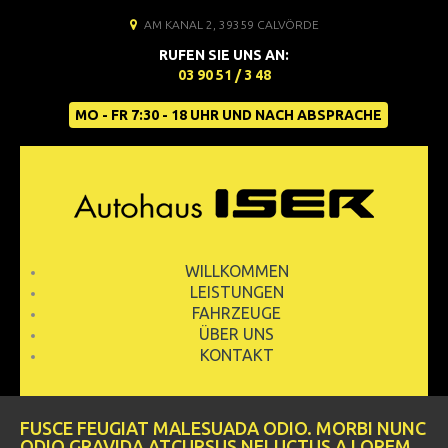
AM KANAL 2, 39359 CALVÖRDE
RUFEN SIE UNS AN:
03 90 51 / 3 48
MO - FR 7:30 - 18 UHR UND NACH ABSPRACHE
WILLKOMMEN
LEISTUNGEN
FAHRZEUGE
ÜBER UNS
KONTAKT
FUSCE FEUGIAT MALESUADA ODIO. MORBI NUNC
ODIO GRAVIDA ATCURSUS NELUCTUS A LOREM.