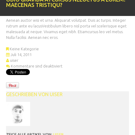
MAECENAS TRISTIQU?
Aenean auctor wisi et urna. Aliquarat volutpat. Duis ac turpis. Integer
rutrum ante eu lacusVestibulum libero nisl porta vel scelerisque eget
malesuada at neque. Vivamus eget nibh. Etiamcursus leo vel metus.
Nulla facilisi. Aenean nec eros.
Keine Kategorie
Juli 14, 2011
uiser
Kommentare sind deaktiviert
GESCHRIEBEN VON
UISER
ZEIGE ALLE ARTIKEL VON:
UISER